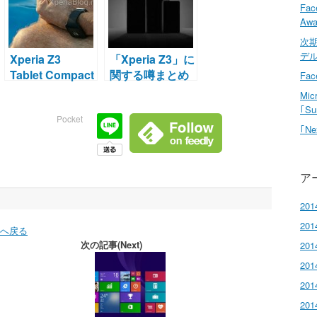
Fa
Awa
次期
デル
Xperia Z3
「Xperia Z3」に
Tablet Compact
関する噂まとめ
Fa
と新型
Mi
SmartWatch？
｢Su
Pocket
｢N
ア
20
20
Pへ戻る
次の記事(Next)
20
20
20
20