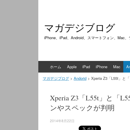
マガデジブログ
iPhone、iPad、Android、スマートフォン、M
Skip
ホーム
Apple
iPad
iPhone
Mac
An
to
content
マガデジブログ
>
Andorid
>
Xperia Z3「L5
Xperia Z3「L55t」
ンやスペックが判明
2014年8月22日