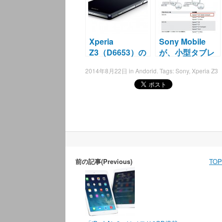
Xperia
Sony Mobile
Z3（D6653）の
が、小型タブレ
スペック情報？
ットのXperia Z3
2014年8月22日
in
Andorid
. Tags:
Sony
,
Xperia Z3
Tablet Compact
を開発中？
Post
navigation
前の記事(Previous)
TO