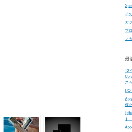
Xpe
そ
ガ
ブ
マ
最
12
Co
ス
UQ
Ap
停
指輪
Ap