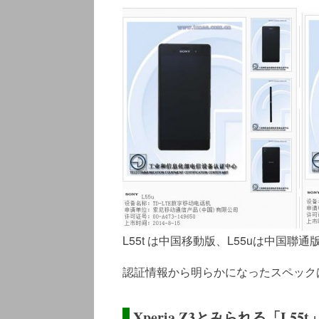
L55t は中国移動版、L55uは中国聯通
認証情報から明らかになったスペック
Xperia Z3とみられる「L5