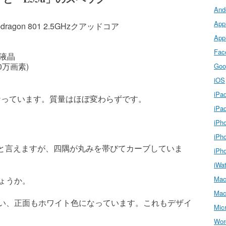
And
App
pdragon 801 2.5GHzクアッドコア
App
Fac
S液晶
0万画素)
Goo
iOS
iPa
さくなっています。質量はほぼ変わらずです。
iP
iPh
iPh
基本同じと言えますが、四隅が丸みを帯びてカーブしていま
iP
iWa
Ma
ょうか。
Mac
い、正面もホワイト色になっています。これもデザイ
Micr
Wor