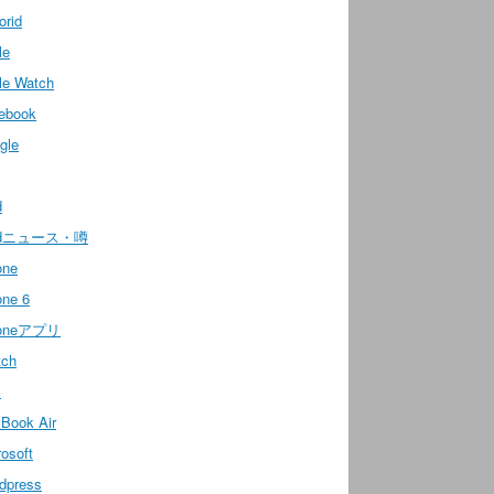
orid
le
le Watch
ebook
gle
d
adニュース・噂
one
one 6
honeアプリ
tch
c
Book Air
osoft
dpress