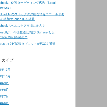
cebook、位置ターゲティング広告「Local
reness」
iPad Airのスペックの詳細な情報？ゴールドモ
の追加やTouch IDを搭載
cebookもヘルスケア市場に参入？
crosoftが、今後数週以内に｢Surface 3｣と
rface Mini｣を発売？
exus 9｣？HTC製タブレットがFCCを通過
ーカイブ
14年12月
14年10月
14年9月
14年8月
14年7月
14年6月