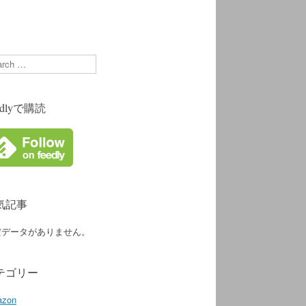
rch
edlyで購読
気記事
だデータがありません。
テゴリー
zon