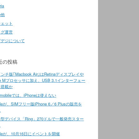
ria
の他
ジェット
ログ運営
ガデジについて
近の投稿
インチ版｢Macbook Air｣はRetinaディスプレイや
re Mプロセッサに加え、USB 3.1インターフェー
も搭載か
 mobileでは、iPhoneは使えない
pleが、SIMフリー版iPhone 6／6 Plusの販売を
止
型デバイス「Ring」270ドルで一般発売スター
ト
pleが、10月16日にイベントを開催