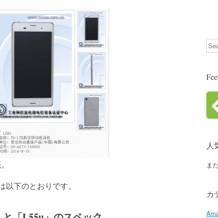
Sea
Fe
人
版。
ま
は以下のとおりです。
カ
Ama
5t」と「L55u」のスペック