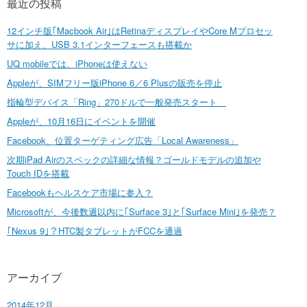
最近の投稿
12インチ版｢Macbook Air｣はRetinaディスプレイやCore Mプロセッ
サに加え、USB 3.1インターフェースも搭載か
UQ mobileでは、iPhoneは使えない
Appleが、SIMフリー版iPhone 6／6 Plusの販売を停止
指輪型デバイス「Ring」270ドルで一般発売スタート
Appleが、10月16日にイベントを開催
Facebook、位置ターゲティング広告「Local Awareness」
次期iPad Airのスペックの詳細な情報？ゴールドモデルの追加や
Touch IDを搭載
Facebookもヘルスケア市場に参入？
Microsoftが、今後数週以内に｢Surface 3｣と｢Surface Mini｣を発売？
｢Nexus 9｣？HTC製タブレットがFCCを通過
アーカイブ
2014年12月