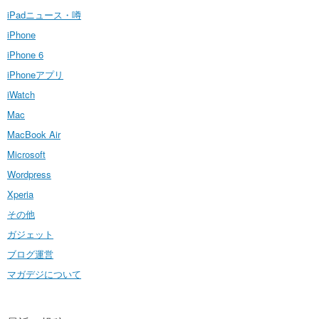
iPadニュース・噂
iPhone
iPhone 6
iPhoneアプリ
iWatch
Mac
MacBook Air
Microsoft
Wordpress
Xperia
その他
ガジェット
ブログ運営
マガデジについて