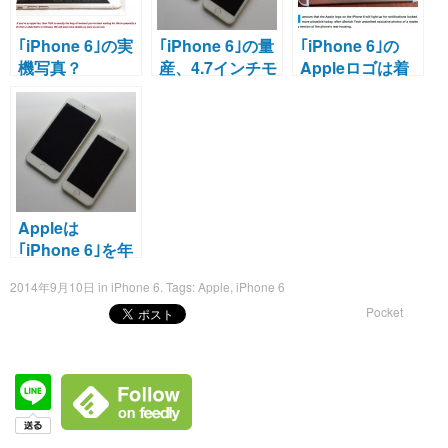
｢iPhone 6｣の実
｢iPhone 6｣の量
｢iPhone 6｣の
機写真？
産、4.7インチモ
Appleロゴは着
デルは7月第3
信や通知時に光
週、5.5インチモ
る？
デルは8月第2週
より開始？
Appleは
｢iPhone 6｣を年
内に7,000～
2014年9月10日
in
iPhone 6
. Tags:
Apple
,
iPhone 6
8,000万台生産す
Pocket
る予定？