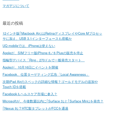
マガデジについて
最近の投稿
12インチ版｢Macbook Air｣はRetinaディスプレイやCore Mプロセッ
サに加え、USB 3.1インターフェースも搭載か
UQ mobileでは、iPhoneは使えない
Appleが、SIMフリー版iPhone 6／6 Plusの販売を停止
指輪型デバイス「Ring」270ドルで一般発売スタート
Appleが、10月16日にイベントを開催
Facebook、位置ターゲティング広告「Local Awareness」
次期iPad Airのスペックの詳細な情報？ゴールドモデルの追加や
Touch IDを搭載
Facebookもヘルスケア市場に参入？
Microsoftが、今後数週以内に｢Surface 3｣と｢Surface Mini｣を発売？
｢Nexus 9｣？HTC製タブレットがFCCを通過